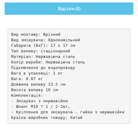
Відгуки (0)
Вид монтажу: Врізний

Вид змішувача: Одноважільний

Габарити (ВхГ): 17 х 17 см

Тип виливу: стаціонарний

Матеріал: Нержавіюча сталь

Колір вироби: Нержавіюча сталь

Підключення до водопроводу

Вага в упаковці: 1 кг

Вага: 0.87 кг

Довжина виливу 13.5 см

Висота виливу 10 см

Комплектація:

- Змішувач з нержавійки

- Шланг М10 * 1 / 2-2шт,

- Кріплення для змішувача - гайка з нержавійки

Країна-виробник товару: Китай