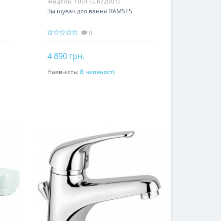
Модель:
1001 (CR72001)
Змішувач для ванни RAMSES
0
4 890 грн.
Наявність:
В наявності
До кошика