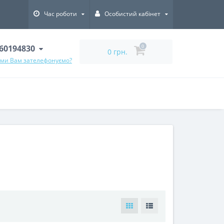
Час роботи
Особистий кабінет
60194830
0
0 грн.
 ми Вам зателефонуємо?