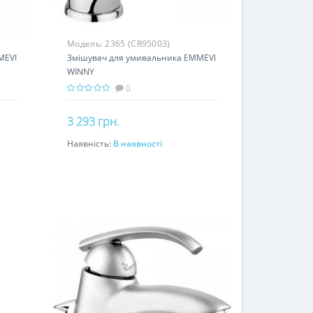
Модель:
2365 (CR95003)
MEVI
Змішувач для умивальника EMMEVI
WINNY
0
3 293 грн.
Наявність:
В наявності
До кошика