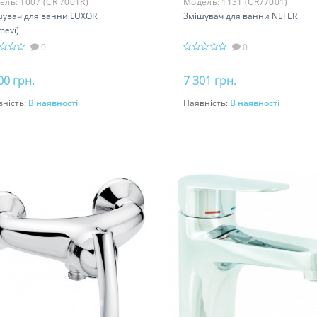
ель:
1007 (CR 7001R)
Модель:
1131 (CR77001)
шувач для ванни LUXOR
Змішувач для ванни NEFER
mevi)
0
0
00 грн.
7 301 грн.
вність:
В наявності
Наявність:
В наявності
До кошика
До кошика