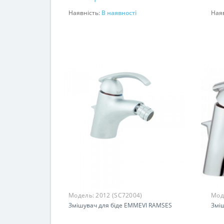
Наявність:
В наявності
Ная
До кошика
Модель:
2012 (SC72004)
Мод
Змішувач для біде EMMEVI RAMSES
Змі