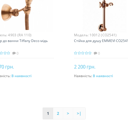
ель:
4903 (RA 110)
Модель:
10012 (CO2541)
р до ванни Tiffany Deco мідь
Стійка для душу EMMEVI CO254
0
0
70 грн.
2 200 грн.
вність:
В наявності
Наявність:
В наявності
До кошика
До кошика
1
2
>
>|