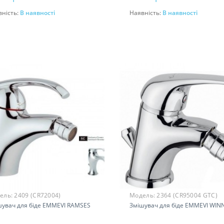
вність:
В наявності
Наявність:
В наявності
До кошика
До кошика
ель:
2409 (CR72004)
Модель:
2364 (CR95004 GTC)
шувач для біде EMMEVI RAMSES
Змішувач для біде EMMEVI WIN