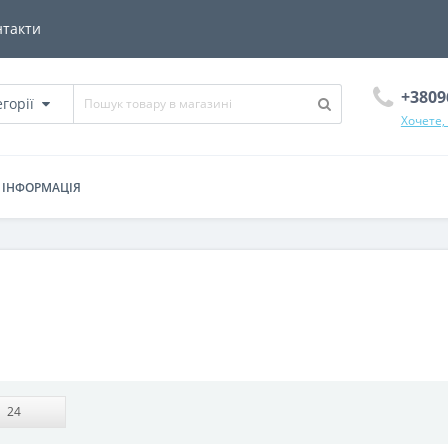
нтакти
+3809
егорії
Хочете,
ІНФОРМАЦІЯ