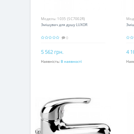
Модель:
1035 (SC7002R)
Мод
Змішувач для душу LUXOR
Змі
0
5 562 грн.
4 1
Наявність:
В наявності
Ная
До кошика