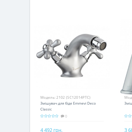
Модель:
2102 (SC12014PTC)
Мод
Змішувач для біде Emmevi Deco
Зміш
Classic
0
4 492 грн.
3 6