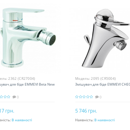
ель:
2362 (CR27004)
Модель:
2095 (CR5004)
увач для біде EMMEVI Beta New
Змішувач для біде EMMEVI CHE
0
0
17 грн.
5 746 грн.
вність:
В наявності
Наявність:
В наявності
До кошика
До кошика