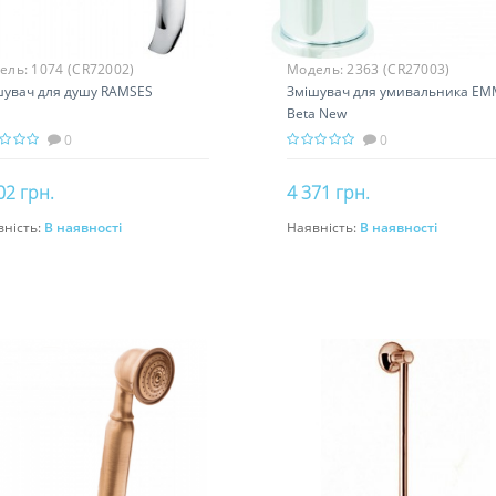
ель:
1074 (CR72002)
Модель:
2363 (CR27003)
шувач для душу RAMSES
Змішувач для умивальника EM
Beta New
0
0
02 грн.
4 371 грн.
вність:
В наявності
Наявність:
В наявності
До кошика
До кошика