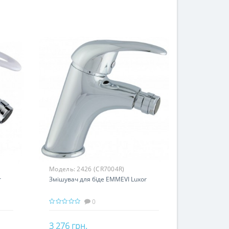
Модель:
2426 (CR7004R)
r
Змішувач для біде EMMEVI Luxor
0
3 276 грн.