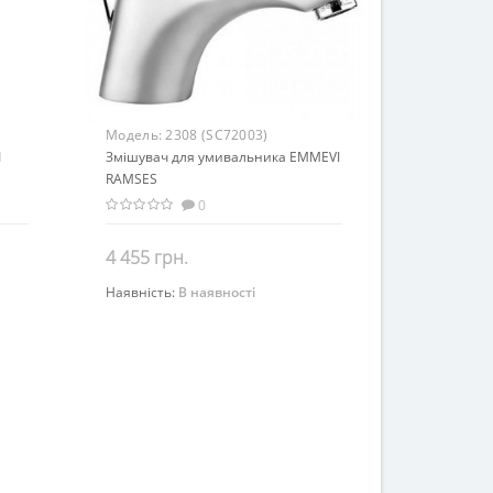
Модель:
2308 (SC72003)
1
Змішувач для умивальника EMMEVI
RAMSES
0
4 455 грн.
Наявність:
В наявності
Закінчився