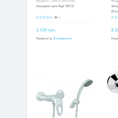
Модель:
2096 (CR91004)
Мод
Змішувач для біде NECO
Змі
(Em
0
5 109 грн.
8 2
Наявність:
В наявності
Ная
До кошика