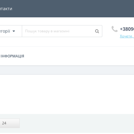
нтакти
+3809
егорії
Хочете,
ІНФОРМАЦІЯ