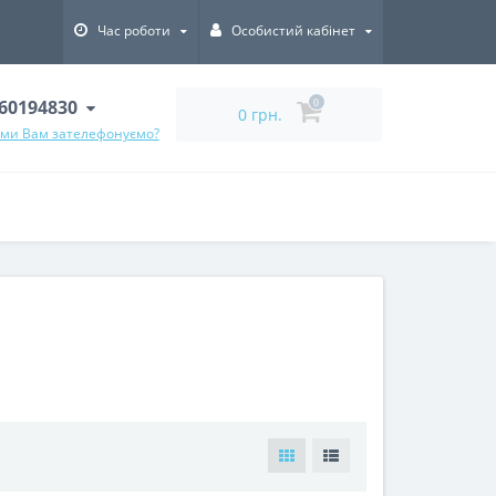
Час роботи
Особистий кабінет
60194830
0
0 грн.
 ми Вам зателефонуємо?