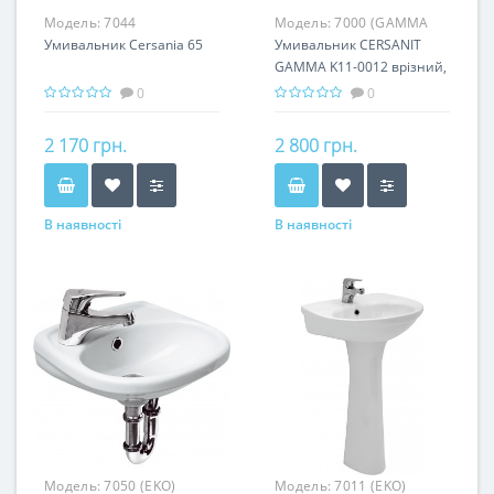
Модель:
7044
Модель:
7000 (GAMMA
Умивальник Cersania 65
K11-0012)
Умивальник CERSANIT
GAMMA K11-0012 врізний,
63 см
0
0
2 170 грн.
2 800 грн.
В наявності
В наявності
Модель:
7050 (EKO)
Модель:
7011 (EKO)