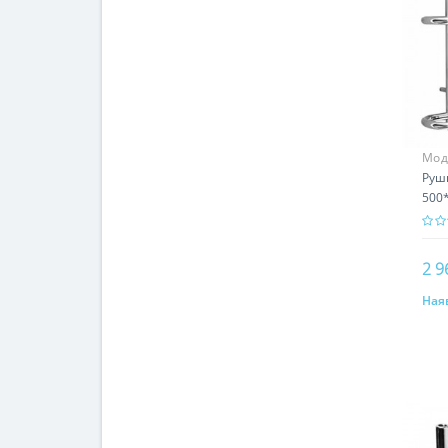
Мод
Руш
500
2 9
Наяв