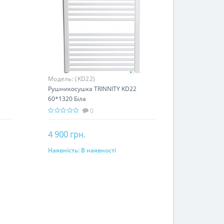
Модель:
(KD22)
Рушникосушка TRINNITY KD22
60*1320 Біла
0
4 900 грн.
Наявність:
В наявності
До кошика