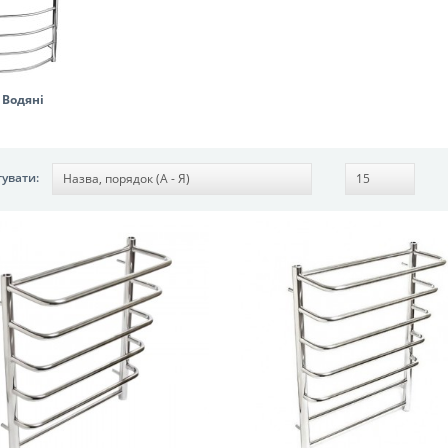
Водяні
увати: