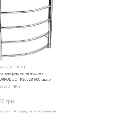
ель:
(PS0028)
ка для рушників водяна
OPRODUCT PS0028 600 мм, 5
ій
0
00 грн.
ність:
Попереднє замовлення
Закінчився