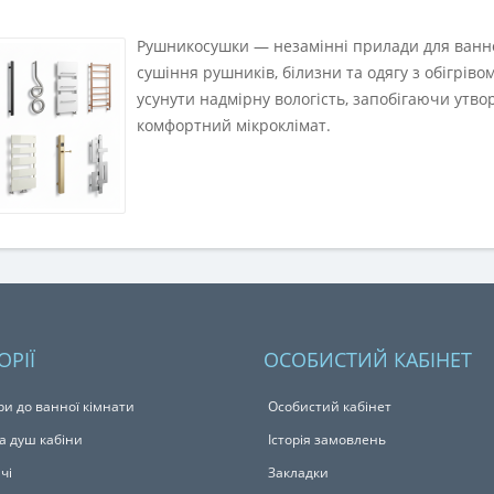
Рушникосушки — незамінні прилади для ванної
сушіння рушників, білизни та одягу з обігрі
усунути надмірну вологість, запобігаючи утво
комфортний мікроклімат.
ОРІЇ
ОСОБИСТИЙ КАБІНЕТ
ри до ванної кімнати
Особистий кабінет
а душ кабіни
Історія замовлень
чі
Закладки