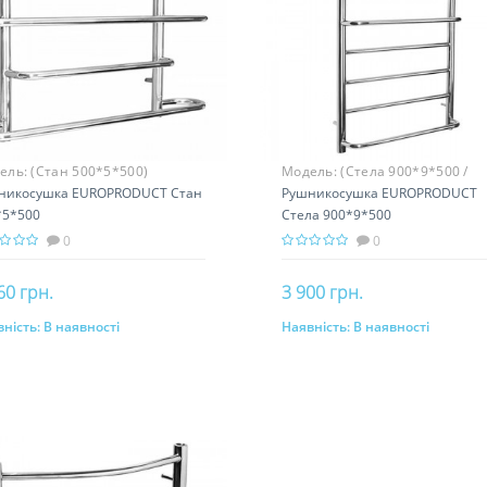
ель:
(Стан 500*5*500)
Модель:
(Стела 900*9*500 /
никосушка EUROPRODUCT Стан
PS0086)
Рушникосушка EUROPRODUCT
*5*500
Стела 900*9*500
0
0
60 грн.
3 900 грн.
ність:
В наявності
Наявність:
В наявності
До кошика
До кошика