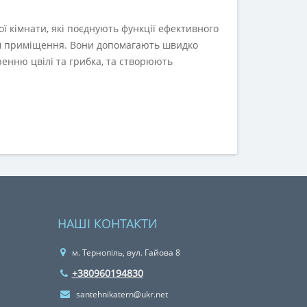
 кімнати, які поєднують функції ефективного
вом приміщення. Вони допомагають швидко
ренню цвілі та грибка, та створюють
НАШІ КОНТАКТИ
м. Тернопіль, вул. Гайова 8
+380960194830
santehnikatern@ukr.net