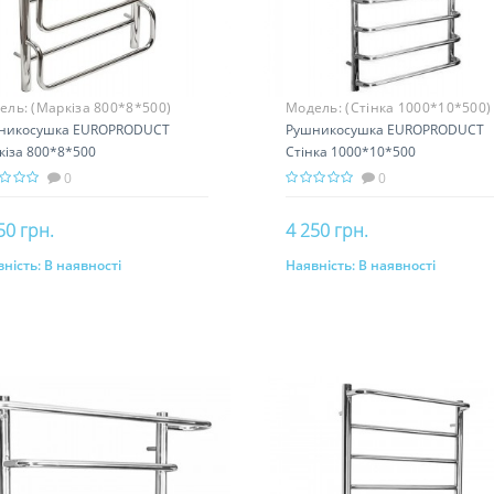
ель:
(Маркіза 800*8*500)
Модель:
(Стінка 1000*10*500)
никосушка EUROPRODUCT
Рушникосушка EUROPRODUCT
кіза 800*8*500
Стінка 1000*10*500
0
0
50 грн.
4 250 грн.
ність:
В наявності
Наявність:
В наявності
До кошика
До кошика