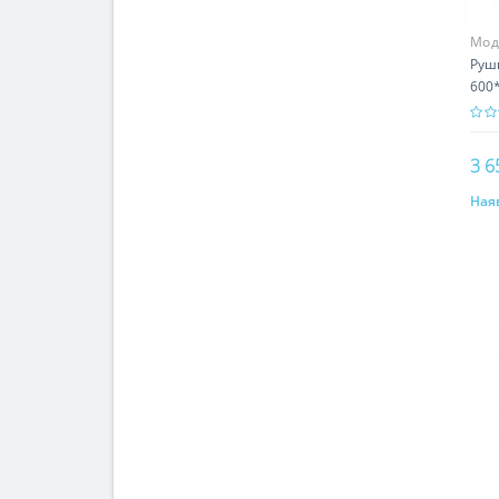
Мод
Руш
600
3 6
Наяв