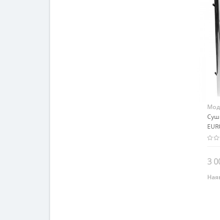
Мод
Суш
EUR
секц
3 0
Наяв