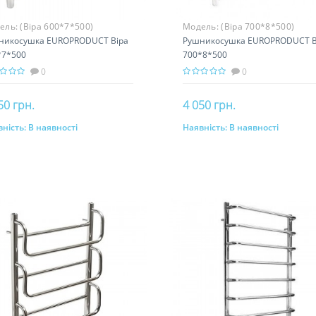
ель:
(Bipa 600*7*500)
Модель:
(Bipa 700*8*500)
никосушка EUROPRODUCT Bipa
Рушникосушка EUROPRODUCT B
*7*500
700*8*500
0
0
50 грн.
4 050 грн.
ність:
В наявності
Наявність:
В наявності
До кошика
До кошика