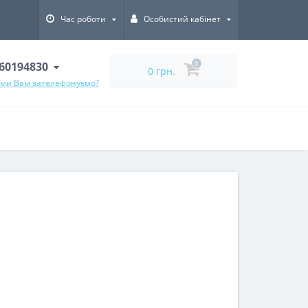
Час роботи
Особистий кабінет
60194830
0
0 грн.
 ми Вам зателефонуємо?