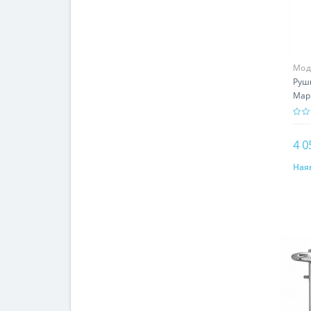
Мод
Руш
Мар
4 0
Наяв