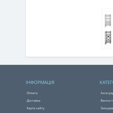
ІНФОРМАЦІЯ
КАТЕГ
Оплата
Аксесуа
Доставка
Ванни т
Карта сайту
Змішува