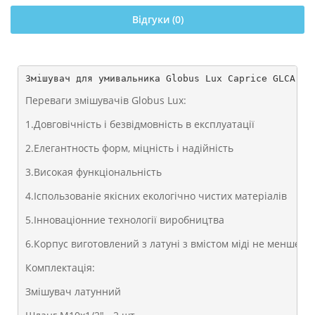
Відгуки (0)
Змішувач для умивальника Globus Lux Caprice GLCA-02
Переваги змішувачів Globus Lux:
1.Довговічність і безвідмовність в експлуатації
2.Елегантность форм, міцність і надійність
3.Високая функціональність
4.Іспользованіе якісних екологічно чистих матеріалів
5.Інноваціонние технології виробництва
6.Корпус виготовлений з латуні з вмістом міді не менше 7
Комплектація:
Змішувач латунний