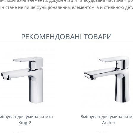
ач, монтажні елементи, документація та вбудована частина – ро
він стане не лише функціональним елементом, а й стильною дет
РЕКОМЕНДОВАНІ ТОВАРИ
мішувач для умивальника
Змішувач для умивальни
King-2
Archer