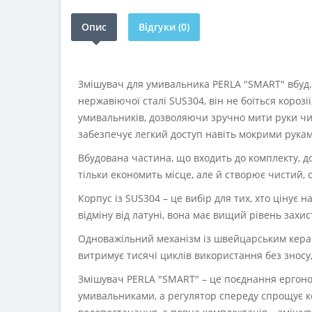
Опис
Відгуки (0)
Змішувач для умивальника PERLA "SMART" вбуд. (
нержавіючої сталі SUS304, він не боїться коро
умивальників, дозволяючи зручно мити руки чи 
забезпечує легкий доступ навіть мокрими рукам
Вбудована частина, що входить до комплекту, до
тільки економить місце, але й створює чистий, с
Корпус із SUS304 – це вибір для тих, хто цінує н
відміну від латуні, вона має вищий рівень захист
Одноважільний механізм із швейцарським кера
витримує тисячі циклів використання без зносу,
Змішувач PERLA "SMART" – це поєднання ергоно
умивальниками, а регулятор спереду спрощує ке