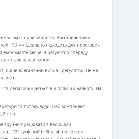
німалізм із практичністю. Виготовлений із
иною 196 мм ідеально підходить для просторих
я економлять місце, а регулятор спереду
акцент для вашої ванни.
оті лише елегантний вилив і регулятор. Це не
чи лофт.
ерії та легко очищається від плям чи нальоту. На
ратури та потоку води. Цей компонент
ійність.
ляє зручно працювати з великими
мір 1/2" сумісний із більшістю систем