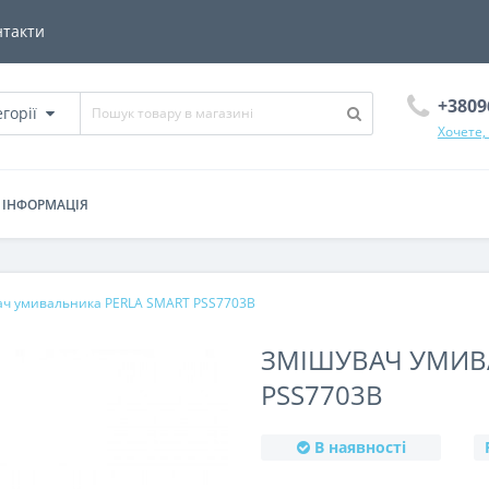
нтакти
+3809
егорії
Хочете,
ІНФОРМАЦІЯ
ач умивальника PERLA SMART PSS7703B
ЗМІШУВАЧ УМИВ
PSS7703B
В наявності