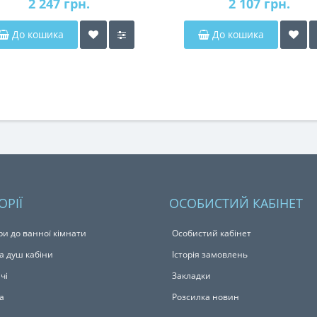
2 247 грн.
2 107 грн.
До кошика
До кошика
ОРІЇ
ОСОБИСТИЙ КАБІНЕТ
ри до ванної кімнати
Особистий кабінет
а душ кабіни
Історія замовлень
чі
Закладки
а
Розсилка новин