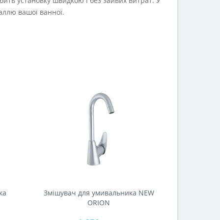
бить установку швидкою і без зайвих витрат. У
аллю вашої ванної.
ка
Змішувач для умивальника NEW
ORION