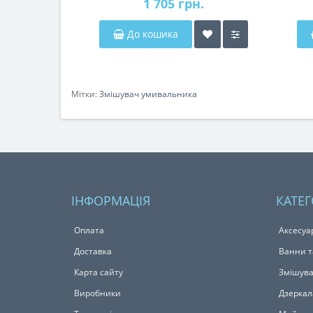
1 705 грн.
До кошика
Мітки:
Змішувач умивальника
ІНФОРМАЦІЯ
КАТЕГ
Оплата
Аксесуа
Доставка
Ванни т
Карта сайту
Змішува
Виробники
Дзеркал