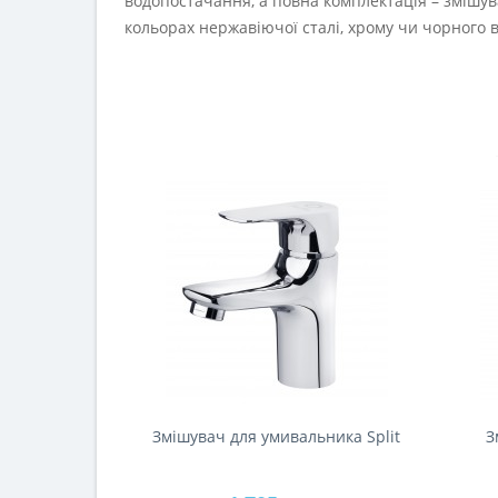
водопостачання, а повна комплектація – змішув
кольорах нержавіючої сталі, хрому чи чорного 
Змішувач для умивальника Split
З