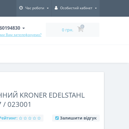
Час роботи
Особистий кабінет
60194830
0
0 грн.
 ми Вам зателефонуємо?
НИЙ KRONER EDELSTAHL
 / 023001
Рейтинг:
Залишити відгук