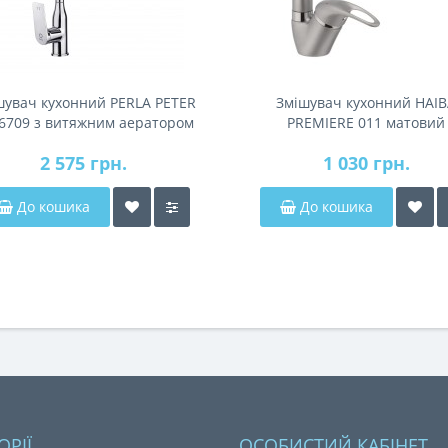
шувач кухонний PERLA PETER
Змішувач кухонний HAI
6709 з витяжним аератором
PREMIERE 011 матовий
2 575 грн.
1 030 грн.
До кошика
До кошика
ОРІЇ
ОСОБИСТИЙ КАБІНЕТ