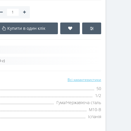
Купити в один клік
-z)
Всі характеристики
50
1/2
Гума/Нержавіюча сталь
М10-В
Іспанія