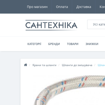
Про магазин
Оплата
Доставка
Ко
Усі кат
КАТЕГОРІЇ
БРЕНДИ
ТОВАРИ
ЗНИЖКИ
Крани та шланги
Шланги до змішувача
Шланг