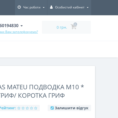
Час роботи
Особистий кабінет
60194830
0
0 грн.
 ми Вам зателефонуємо?
AS MATEU ПОДВОДКА М10 *
 ГРИФ/ КОРОТКА ГРИФ
Рейтинг:
Залишити відгук