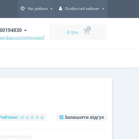
Час роботи
Особистий кабінет
60194830
0
0 грн.
 ми Вам зателефонуємо?
Рейтинг:
Залишити відгук