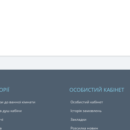
ОРІЇ
ОСОБИСТИЙ КАБІНЕТ
ри до ванної кімнати
Особистий кабінет
а душ кабіни
Історія замовлень
чі
Закладки
а
Розсилка новин