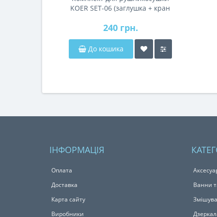
KOER SET-06 (заглушка + кран
Маєвського)
240 грн.
До кошика
ІНФОРМАЦІЯ
КАТЕГ
Оплата
Аксесуа
Доставка
Ванни т
Карта сайту
Змішува
Виробники
Дзеркал