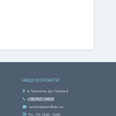
НАШІ КОНТАКТИ
м. Тернопіль, вул. Гайова 8
+380960194830
santehnikatern@ukr.net
Пн. - Пт. 10:00 - 18:00