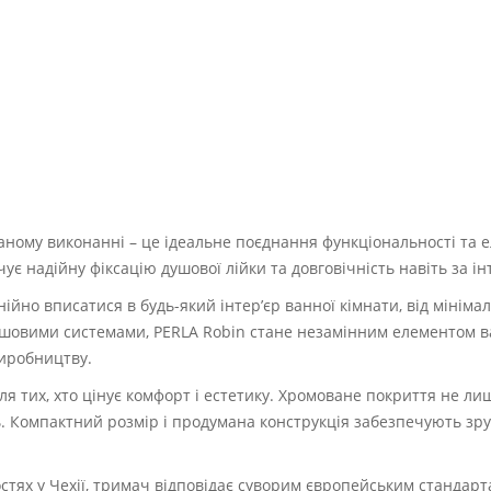
ному виконанні – це ідеальне поєднання функціональності та ел
чує надійну фіксацію душової лійки та довговічність навіть за 
йно вписатися в будь-який інтер’єр ванної кімнати, від мінімал
душовими системами, PERLA Robin стане незамінним елементом ва
виробництву.
ля тих, хто цінує комфорт і естетику. Хромоване покриття не л
ь. Компактний розмір і продумана конструкція забезпечують зр
ях у Чехії, тримач відповідає суворим європейським стандартам