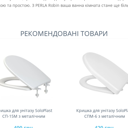
ою та простою. З PERLA Robin ваша ванна кімната стане ще бі
РЕКОМЕНДОВАНІ ТОВАРИ
ишка для унітазу SoloPlast
Кришка для унітазу SoloPl
СП-15M з металічним
СПМ-6 з металічним
кріпленням
кріпленням
400 грн.
420 грн.