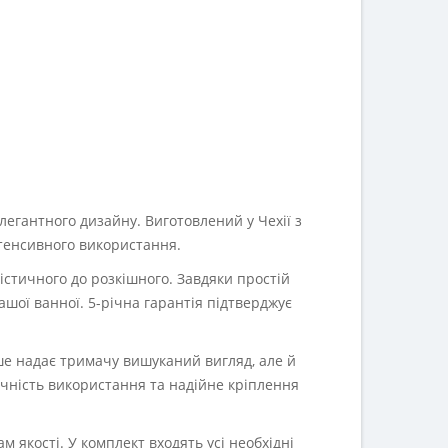
егантного дизайну. Виготовлений у Чехії з
інтенсивного використання.
істичного до розкішного. Завдяки простій
шої ванної. 5-річна гарантія підтверджує
ише надає тримачу вишуканий вигляд, але й
учність використання та надійне кріплення
 якості. У комплект входять усі необхідні