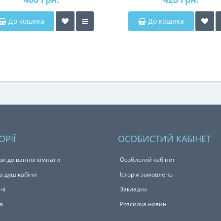
До кошика
До кошика
ОРІЇ
ОСОБИСТИЙ КАБІНЕТ
ри до ванної кімнати
Особистий кабінет
а душ кабіни
Історія замовлень
чі
Закладки
а
Розсилка новин