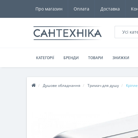
Про магазин
Оплата
Доставка
Ко
Усі кат
КАТЕГОРІЇ
БРЕНДИ
ТОВАРИ
ЗНИЖКИ
Душове обладнання
Тримач для душу
Кріпле