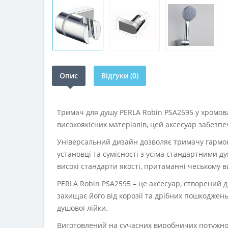
Опис
Відгуки (0)
Тримач для душу PERLA Robin PSA2595 у хромова
високоякісних матеріалів, цей аксесуар забезпе
Універсальний дизайн дозволяє тримачу гармоні
установці та сумісності з усіма стандартними 
високі стандарти якості, притаманні чеському 
PERLA Robin PSA2595 – це аксесуар, створений д
захищає його від корозії та дрібних пошкоджен
душової лійки.
Виготовлений на сучасних виробничих потужност