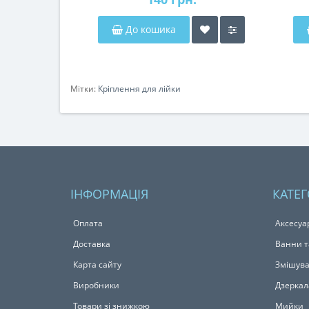
До кошика
Мітки:
Кріплення для лійки
ІНФОРМАЦІЯ
КАТЕГ
Оплата
Аксесуа
Доставка
Ванни т
Карта сайту
Змішува
Виробники
Дзеркал
Товари зі знижкою
Мийки