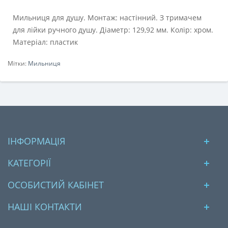
Мильниця для душу. Монтаж: настінний. З тримачем
для лійки ручного душу. Діаметр: 129,92 мм. Колір: хром.
Матеріал: пластик
Мітки:
Мильниця
ІНФОРМАЦІЯ
КАТЕГОРІЇ
ОСОБИСТИЙ КАБІНЕТ
НАШІ КОНТАКТИ