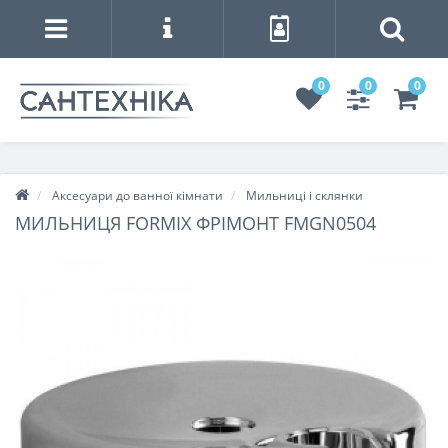
0
0
0
Аксесуари до ванної кімнати
Мильниці і склянки
МИЛЬНИЦЯ FORMIX ФРІМОНТ FMGN0504