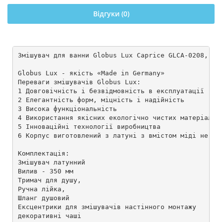
Відгуки (0)
Змішувач для ванни Globus Lux Caprice GLCA-0208, L-3
Globus Lux - якість «Made in Germany»

Переваги змішувачів Globus Lux:

1 Довговічність і безвідмовність в експлуатації

2 Елегантність форм, міцність і надійність

3 Висока функціональність

4 Використання якісних екологічно чистих матеріалів

5 Інноваційні технології виробництва

6 Корпус виготовлений з латуні з вмістом міді не мен
Комплектація:

Змішувач латунний

Вилив - 350 мм

Тримач для душу,

Ручна лійка,

Шланг душовий

Ексцентрики для змішувачів настінного монтажу

декоративні чаші