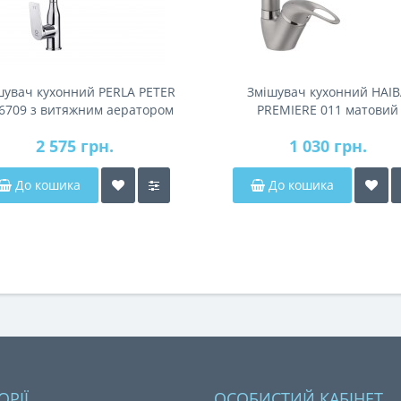
шувач кухонний PERLA PETER
Змішувач кухонний HAI
6709 з витяжним аератором
PREMIERE 011 матовий
2 575 грн.
1 030 грн.
До кошика
До кошика
ОРІЇ
ОСОБИСТИЙ КАБІНЕТ