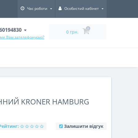
Час роботи
Особистий кабінет
60194830
0
0 грн.
 ми Вам зателефонуємо?
ННИЙ KRONER HAMBURG
Рейтинг:
Залишити відгук