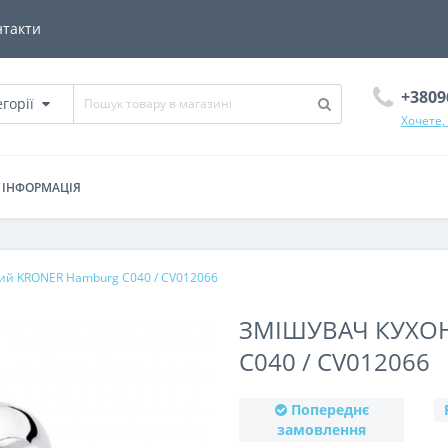
нтакти
+3809
егорії
Хочете,
ІНФОРМАЦІЯ
ий KRONER Hamburg C040 / CV012066
ЗМІШУВАЧ КУХО
C040 / CV012066
Попереднє
замовлення