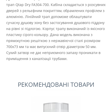
трап Qtap Dry FA304-700. Кабіна складається з розсувних
дверей з рельєфним покриттям, обрамлених профілем з
алюмінію. Лінійний трап допоможе облаштувати
сучасну душову зону без застосування душового піддону
на рівні зі підлогою. Корпус трапу виконаний із якісного
пластику сірого кольору. Дана модель виконана з
прямокутною решіткою з нержавіючої сталі розміром
700х73 мм та має випускний отвір діаметром 50 мм.
Сухий затвор не дає неприємного запаху проникати в
приміщення з каналізації трубами.
РЕКОМЕНДОВАНІ ТОВАРИ