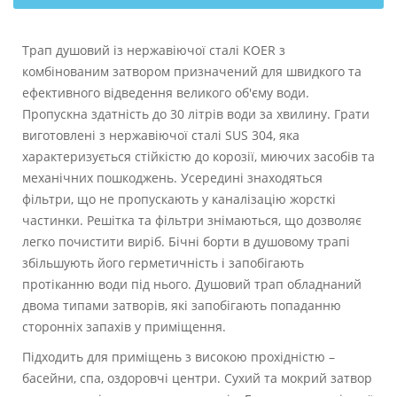
Трап душовий із нержавіючої сталі KOER з
комбінованим затвором призначений для швидкого та
ефективного відведення великого об'єму води.
Пропускна здатність до 30 літрів води за хвилину. Грати
виготовлені з нержавіючої сталі SUS 304, яка
характеризується стійкістю до корозії, миючих засобів та
механічних пошкоджень. Усередині знаходяться
фільтри, що не пропускають у каналізацію жорсткі
частинки. Решітка та фільтри знімаються, що дозволяє
легко почистити виріб. Бічні борти в душовому трапі
збільшують його герметичність і запобігають
протіканню води під нього. Душовий трап обладнаний
двома типами затворів, які запобігають попаданню
сторонніх запахів у приміщення.
Підходить для приміщень з високою прохідністю –
басейни, спа, оздоровчі центри. Сухий та мокрий затвор