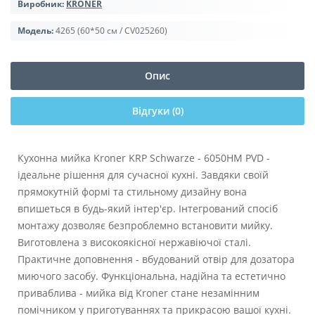
Виробник:
KRONER
Модель:
4265 (60*50 см / CV025260)
Опис
Відгуки (0)
Кухонна мийка Kroner KRP Schwarze - 6050HM PVD -
ідеальне рішення для сучасної кухні. Завдяки своїй
прямокутній формі та стильному дизайну вона
впишеться в будь-який інтер'єр. Інтегрований спосіб
монтажу дозволяє безпроблемно встановити мийку.
Виготовлена з високоякісної нержавіючої сталі.
Практичне доповнення - вбудований отвір для дозатора
миючого засобу. Функціональна, надійна та естетично
приваблива - мийка від Kroner стане незамінним
помічником у приготуваннях та прикрасою вашої кухні.