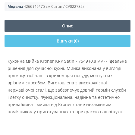
Модель:
4266 (49*75 см Сатин / CV022782)
Опис
Відгуки (0)
Кухонна мийка Kroner KRP Satin - 7549 (0,8 мм) - ідеальне
рішення для сучасної кухні. Мийка виконана у вигляді
прямокутної чаші з крилом для посуду, монтується
врізним способом. Виготовлена з високоякісної
нержавіючої сталі, що забезпечує довгий термін служби
і легку очистку. Функціональна, надійна та естетично
приваблива - мийка від Kroner стане незамінним
помічником у приготуваннях та прикрасою вашої кухні.