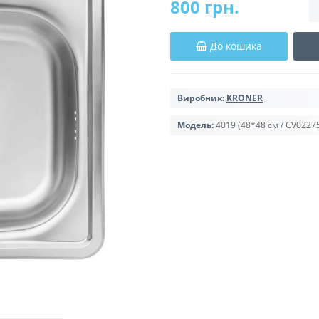
800 грн.
До кошика
Виробник:
KRONER
Модель:
4019 (48*48 см / CV0227