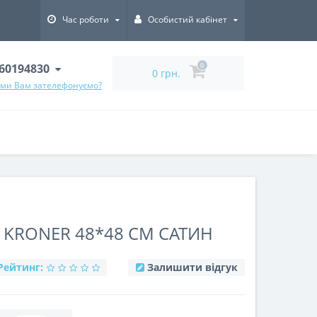
Час роботи
Особистий кабінет
60194830
0
0 грн.
 ми Вам зателефонуємо?
KRONER 48*48 СМ САТИН
Рейтинг:
Залишити відгук