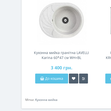
Кухонна мийка гранітна LAVELLI
Karina 60*47 см WH+BL
KR
3 400 грн.
До кошика
Мітки:
Кухонна мийка