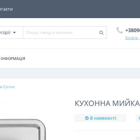
нтакти
+3809
егорії
Хочете,
ІНФОРМАЦІЯ
см Сатин
КУХОННА МИЙКА 
В наявності