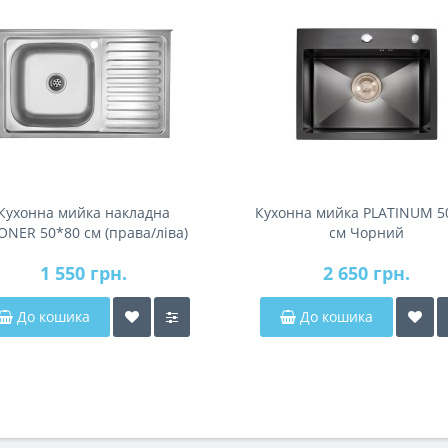
Кухонна мийка накладна
Кухонна мийка PLATINUM 5
ONER 50*80 см (права/ліва)
см Чорний
(0.8 мм)
1 550 грн.
2 650 грн.
До кошика
До кошика