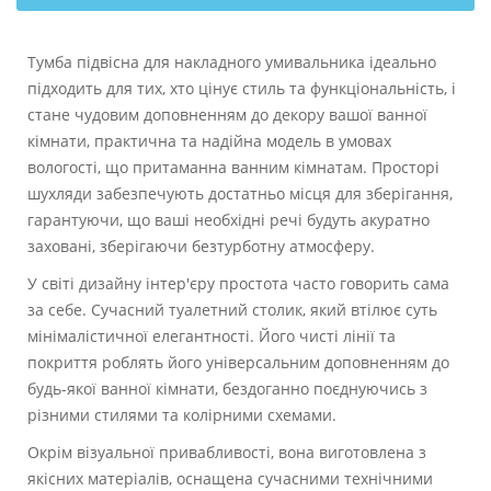
Тумба підвісна для накладного умивальника ідеально
підходить для тих, хто цінує стиль та функціональність, і
стане чудовим доповненням до декору вашої ванної
кімнати, практична та надійна модель в умовах
вологості, що притаманна ванним кімнатам. Просторі
шухляди забезпечують достатньо місця для зберігання,
гарантуючи, що ваші необхідні речі будуть акуратно
заховані, зберігаючи безтурботну атмосферу.
У світі дизайну інтер'єру простота часто говорить сама
за себе. Сучасний туалетний столик, який втілює суть
мінімалістичної елегантності. Його чисті лінії та
покриття роблять його універсальним доповненням до
будь-якої ванної кімнати, бездоганно поєднуючись з
різними стилями та колірними схемами.
Окрім візуальної привабливості, вона виготовлена з
якісних матеріалів, оснащена сучасними технічними