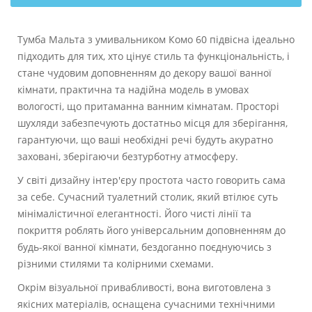
Тумба Мальта з умивальником Комо 60 підвісна ідеально
підходить для тих, хто цінує стиль та функціональність, і
стане чудовим доповненням до декору вашої ванної
кімнати, практична та надійна модель в умовах
вологості, що притаманна ванним кімнатам. Просторі
шухляди забезпечують достатньо місця для зберігання,
гарантуючи, що ваші необхідні речі будуть акуратно
заховані, зберігаючи безтурботну атмосферу.
У світі дизайну інтер'єру простота часто говорить сама
за себе. Сучасний туалетний столик, який втілює суть
мінімалістичної елегантності. Його чисті лінії та
покриття роблять його універсальним доповненням до
будь-якої ванної кімнати, бездоганно поєднуючись з
різними стилями та колірними схемами.
Окрім візуальної привабливості, вона виготовлена з
якісних матеріалів, оснащена сучасними технічними