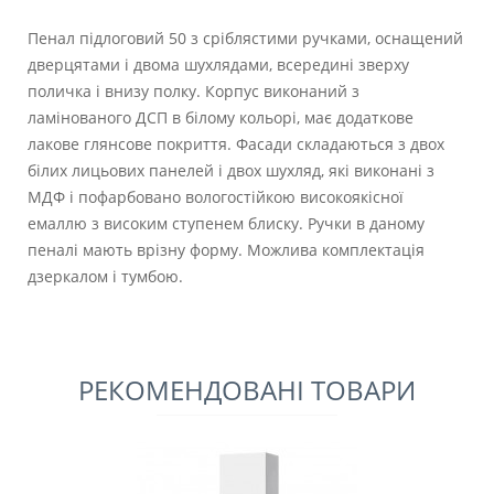
Пенал підлоговий 50 з сріблястими ручками, оснащений
дверцятами і двома шухлядами, всередині зверху
поличка і внизу полку. Корпус виконаний з
ламінованого ДСП в білому кольорі, має додаткове
лакове глянсове покриття. Фасади складаються з двох
білих лицьових панелей і двох шухляд, які виконані з
МДФ і пофарбовано вологостійкою високоякісної
емаллю з високим ступенем блиску. Ручки в даному
пеналі мають врізну форму. Можлива комплектація
дзеркалом і тумбою.
РЕКОМЕНДОВАНІ ТОВАРИ