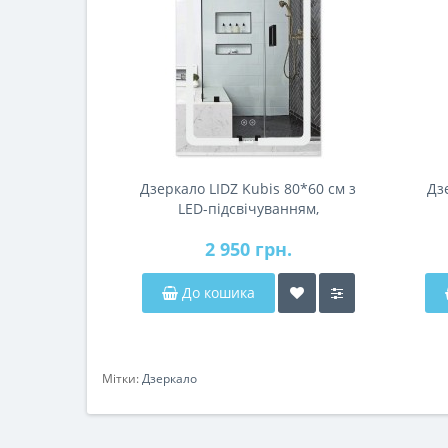
Дзеркало LIDZ Kubis 80*60 см з
Дз
LED-підсвічуванням,
антизапітнінням, димером
2 950 грн.
До кошика
Мітки:
Дзеркало