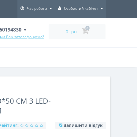
Час роботи
Особистий кабінет
60194830
0
0 грн.
 ми Вам зателефонуємо?
*50 СМ З LED-
М
Рейтинг:
Залишити відгук