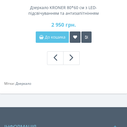
Дзеркало KRONER 80*60 см з LED-
підсвічуванням та антизапітнінням
2 950 грн.
До кошика
Мітки:
Дзеркало
ІНФОРМАЦІЯ