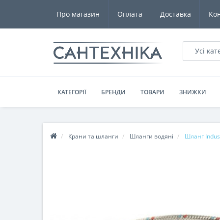
Про магазин
Оплата
Доставка
Ко
Усі кат
КАТЕГОРІЇ
БРЕНДИ
ТОВАРИ
ЗНИЖКИ
Крани та шланги
Шланги водяні
Шланг Indust