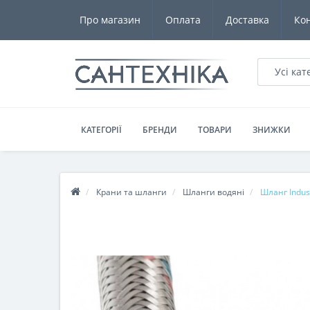
Про магазин
Оплата
Доставка
Ко
Усі кат
КАТЕГОРІЇ
БРЕНДИ
ТОВАРИ
ЗНИЖКИ
Крани та шланги
Шланги водяні
Шланг Indust