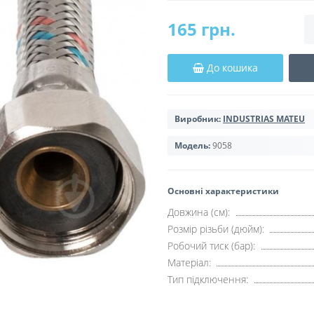
165 грн.
До кошика
Виробник:
INDUSTRIAS MATEU
Модель:
9058
Основні характеристики
Довжина (см):
Розмір різьби (дюйм):
Робочий тиск (бар):
Матеріал:
Тип підключення: