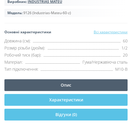
Виробник:
INDUSTRIAS MATEU
Модель:
9126 (Industrias-Mateu-60-z)
Основні характеристики
Всі характеристики
Довжина (см):
60
Розмір різьби (дюйм):
1/2
Робочий тиск (бар):
20
Матеріал:
Гума/Нержавіюча сталь
Тип підключення:
М10-В
Опис
Характеристики
Відгуки (0)