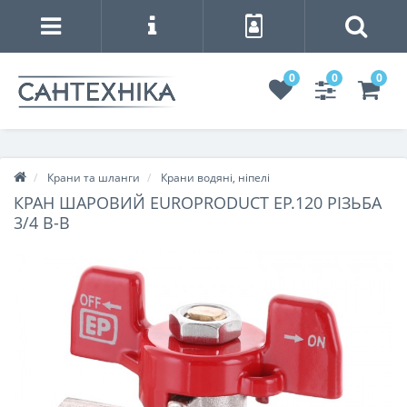
0
0
0
Крани та шланги
Крани водяні, ніпелі
КРАН ШАРОВИЙ EUROPRODUCT EP.120 РІЗЬБА
3/4 В-В