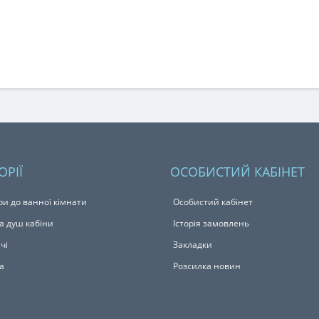
ОРІЇ
ОСОБИСТИЙ КАБІНЕТ
ри до ванної кімнати
Особистий кабінет
а душ кабіни
Історія замовлень
чі
Закладки
а
Розсилка новин