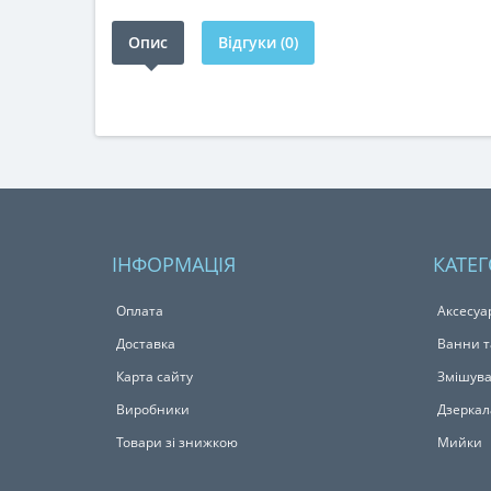
Опис
Відгуки (0)
ІНФОРМАЦІЯ
КАТЕГ
Оплата
Аксесуа
Доставка
Ванни т
Карта сайту
Змішува
Виробники
Дзеркал
Товари зі знижкою
Мийки