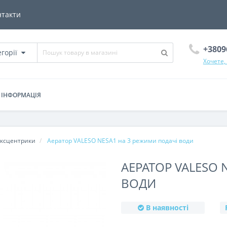
нтакти
+3809
егорії
Хочете,
ІНФОРМАЦІЯ
ексцентрики
Аератор VALESO NESA1 на 3 режими подачі води
АЕРАТОР VALESO 
ВОДИ
В наявності