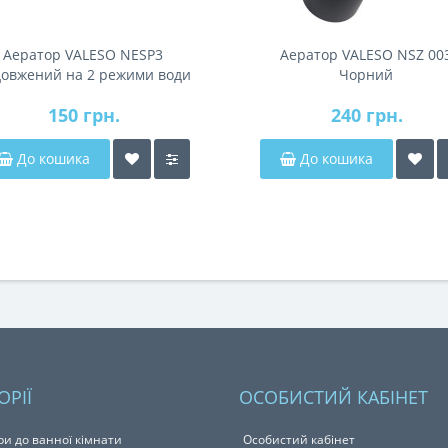
Аератор VALESO NESP3
Аератор VALESO NSZ 00
овжений на 2 режими води
Чорний
150 грн.
240 грн.
До кошика
До кошика
ОРІЇ
ОСОБИСТИЙ КАБІНЕТ
ри до ванної кімнати
Особистий кабінет