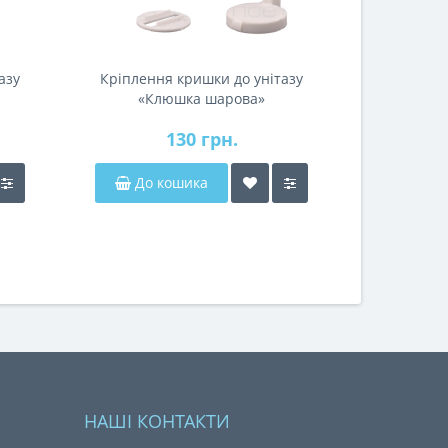
азу
Кріплення кришки до унітазу
«Клюшка шарова»
130 грн.
До кошика
НАШІ КОНТАКТИ