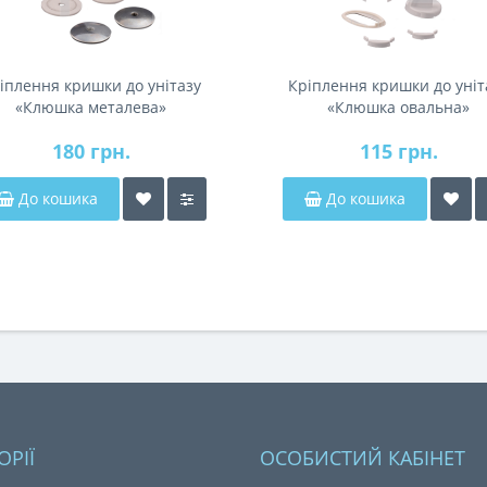
іплення кришки до унітазу
Кріплення кришки до уніт
«Клюшка металева»
«Клюшка овальна»
180 грн.
115 грн.
До кошика
До кошика
ОРІЇ
ОСОБИСТИЙ КАБІНЕТ