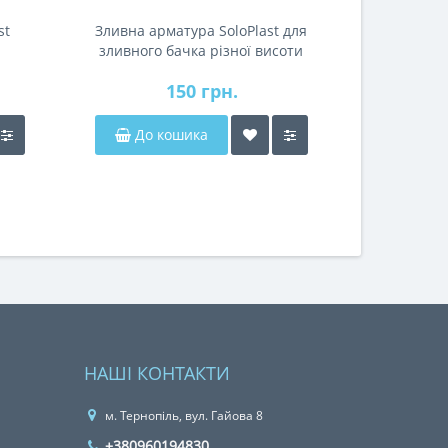
st
Зливна арматура SoloPlast для
зливного бачка різної висоти
150 грн.
До кошика
НАШІ КОНТАКТИ
м. Тернопіль, вул. Гайова 8
+380960194830