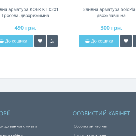
вна арматура KOER KT-0201
Зливна арматура SoloPla
Тросова, двохрежимна
двохклавішна
490 грн.
300 грн.
До кошика
До кошика
ОРІЇ
ОСОБИСТИЙ КАБІНЕТ
ри до ванної кімнати
Особистий кабінет
а душ кабіни
Історія замовлень