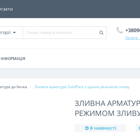
нтакти
+3809
егорії
Хочете,
ІНФОРМАЦІЯ
атура до бачка
Зливна арматура SoloPlast з одним режимом зливу
ЗЛИВНА АРМАТУР
РЕЖИМОМ ЗЛИВ
В наявності