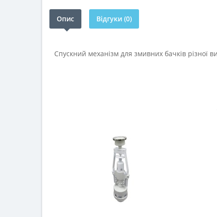
Опис
Відгуки (0)
Спускний механізм для змивних бачків різної в