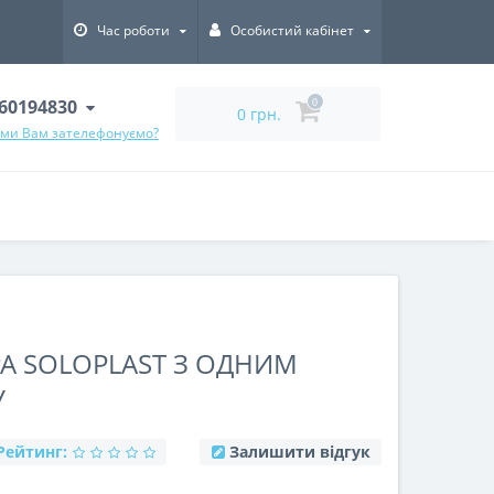
Час роботи
Особистий кабінет
60194830
0
0 грн.
 ми Вам зателефонуємо?
А SOLOPLAST З ОДНИМ
У
Рейтинг:
Залишити відгук