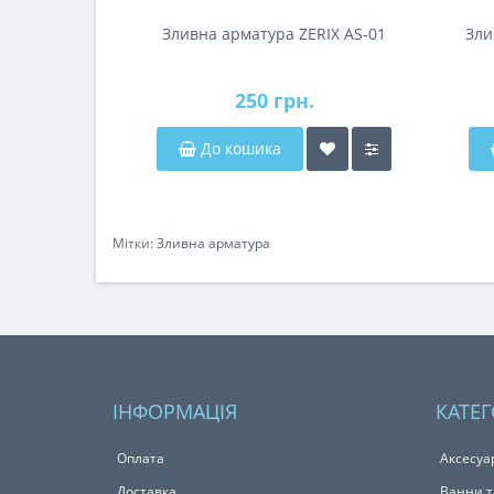
Зливна арматура ZERIX AS-01
Зли
250 грн.
До кошика
Мітки:
Зливна арматура
ІНФОРМАЦІЯ
КАТЕГ
Оплата
Аксесуа
Доставка
Ванни т