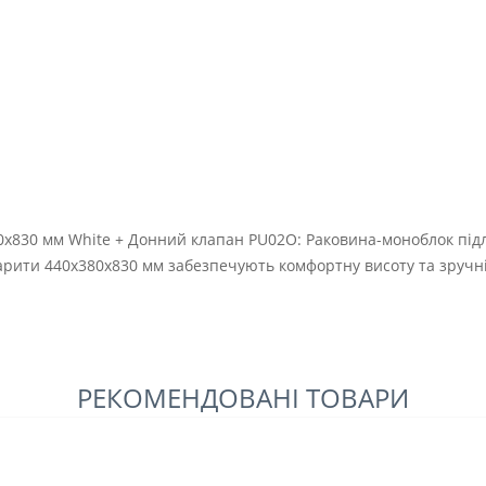
0х830 мм White + Донний клапан PU02O: Раковина-моноблок підл
барити 440х380х830 мм забезпечують комфортну висоту та зручн
РЕКОМЕНДОВАНІ ТОВАРИ