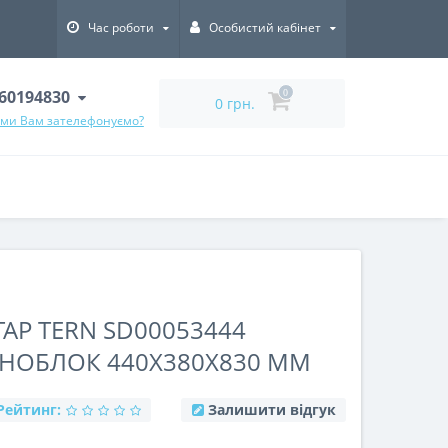
Час роботи
Особистий кабінет
60194830
0
0 грн.
 ми Вам зателефонуємо?
AP TERN SD00053444
НОБЛОК 440Х380Х830 ММ
Рейтинг:
Залишити відгук