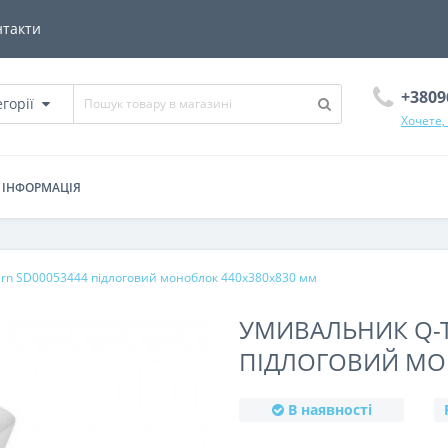
нтакти
+3809
егорії
Хочете,
ІНФОРМАЦІЯ
rn SD00053444 підлоговий моноблок 440х380х830 мм
УМИВАЛЬНИК Q-T
ПІДЛОГОВИЙ МО
В наявності