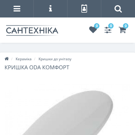
0
0
0
Кераміка
Кришки до унітазу
КРИШКА ODA КОМФОРТ