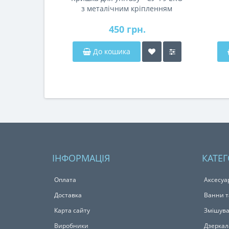
з металічним кріпленням
450 грн.
До кошика
ІНФОРМАЦІЯ
КАТЕГ
Оплата
Аксесуа
Доставка
Ванни т
Карта сайту
Змішува
Виробники
Дзеркал