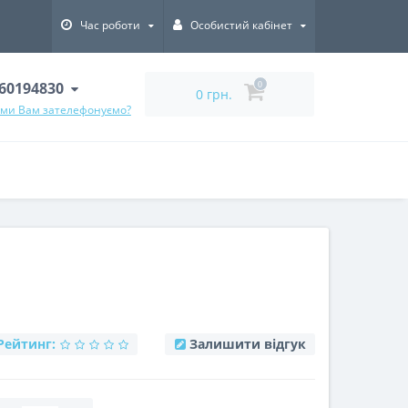
Час роботи
Особистий кабінет
60194830
0
0 грн.
 ми Вам зателефонуємо?
Рейтинг:
Залишити відгук