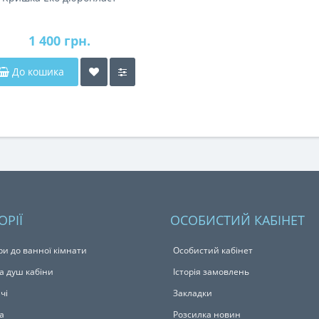
1 400 грн.
До кошика
ОРІЇ
ОСОБИСТИЙ КАБІНЕТ
ри до ванної кімнати
Особистий кабінет
а душ кабіни
Історія замовлень
чі
Закладки
а
Розсилка новин