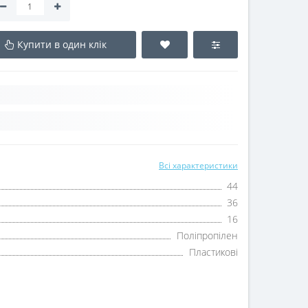
Купити в один клік
Всі характеристики
44
36
16
Поліпропілен
Пластикові