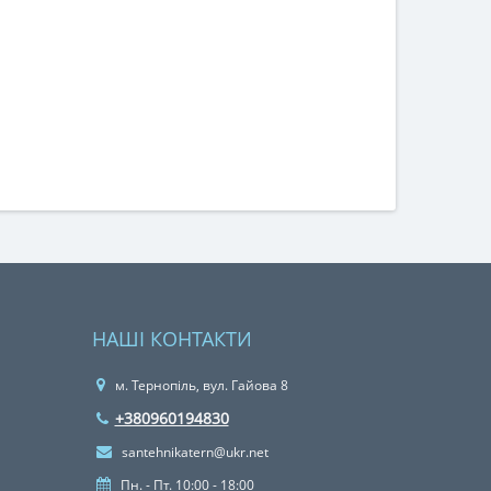
НАШІ КОНТАКТИ
м. Тернопіль, вул. Гайова 8
+380960194830
santehnikatern@ukr.net
Пн. - Пт. 10:00 - 18:00