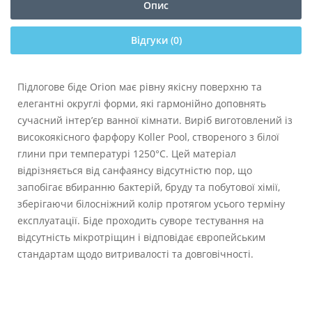
Опис
Відгуки (0)
Підлогове біде Orion має рівну якісну поверхню та
елегантні округлі форми, які гармонійно доповнять
сучасний інтер’єр ванної кімнати. Виріб виготовлений із
високоякісного фарфору Koller Pool, створеного з білої
глини при температурі 1250°C. Цей матеріал
відрізняється від санфаянсу відсутністю пор, що
запобігає вбиранню бактерій, бруду та побутової хімії,
зберігаючи білосніжний колір протягом усього терміну
експлуатації. Біде проходить суворе тестування на
відсутність мікротріщин і відповідає європейським
стандартам щодо витривалості та довговічності.