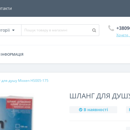
нтакти
+3809
егорії
Хочете,
ІНФОРМАЦІЯ
 для душу Mixxen HS005-175
ШЛАНГ ДЛЯ ДУШУ
В наявності