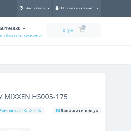
Час роботи
Особистий кабінет
60194830
0
0 грн.
 ми Вам зателефонуємо?
 MIXXEN HS005-175
Рейтинг:
Залишити відгук