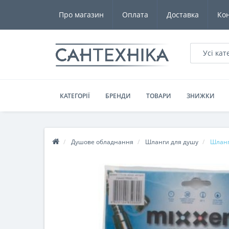
Про магазин
Оплата
Доставка
Ко
Усі кат
КАТЕГОРІЇ
БРЕНДИ
ТОВАРИ
ЗНИЖКИ
Душове обладнання
Шланги для душу
Шланг