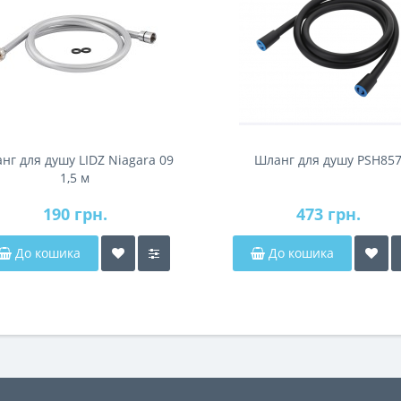
нг для душу LIDZ Niagara 09
Шланг для душу PSH85
1,5 м
190 грн.
473 грн.
До кошика
До кошика