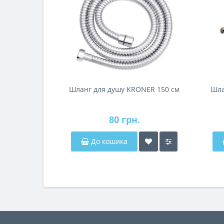
Шланг для душу KRONER 150 см
Шла
80 грн.
До кошика