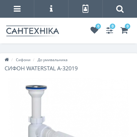
0
0
0
Сифони
До умивальника
СИФОН WATERSTAL А-32019