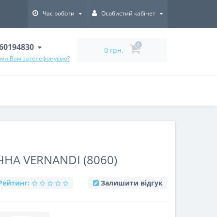
Час роботи
Особистий кабінет
60194830
0
0 грн.
 ми Вам зателефонуємо?
НА VERNANDI (8060)
Рейтинг:
Залишити відгук