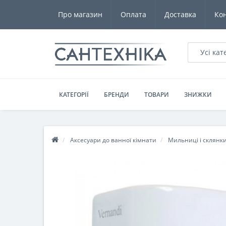
Про магазин
Оплата
Доставка
Ко
Усі кат
КАТЕГОРІЇ
БРЕНДИ
ТОВАРИ
ЗНИЖКИ
Аксесуари до ванної кімнати
Мильниці і склянк