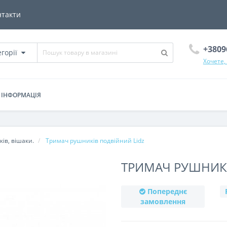
нтакти
+3809
егорії
Хочете,
ІНФОРМАЦІЯ
ів, вішаки.
Тримач рушників подвійний Lidz
ТРИМАЧ РУШНИКІ
Попереднє
замовлення