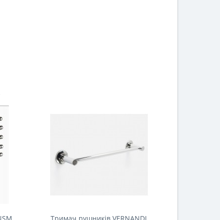
 NSM
Тримач рушників VERNANDI