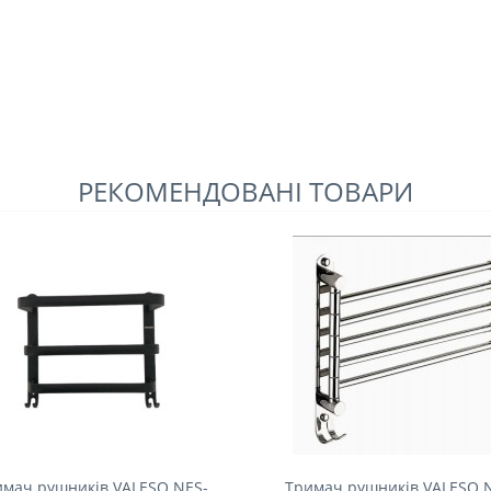
РЕКОМЕНДОВАНІ ТОВАРИ
имач рушників VALESO NES-
Тримач рушників VALESO