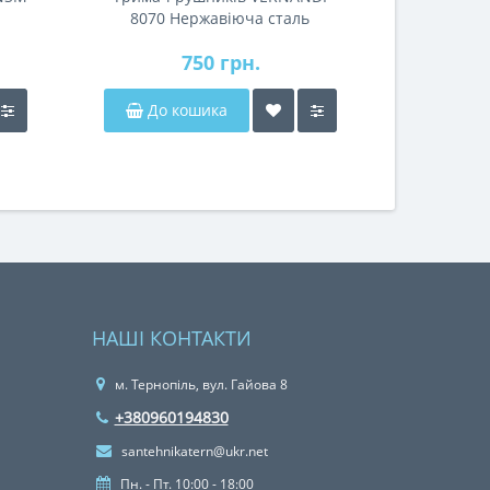
8070 Нержавіюча сталь
750 грн.
До кошика
НАШІ КОНТАКТИ
м. Тернопіль, вул. Гайова 8
+380960194830
santehnikatern@ukr.net
Пн. - Пт. 10:00 - 18:00