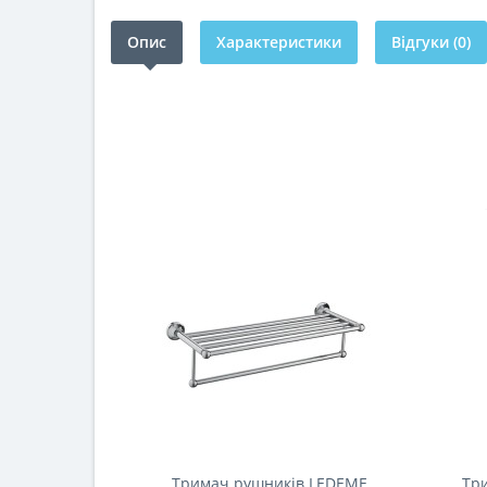
Опис
Характеристики
Відгуки (0)
Тримач рушників LEDEME
Тр