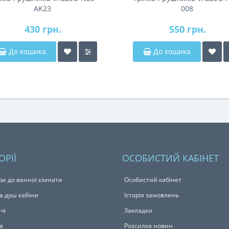
AK23
008
430 грн.
550 грн.
До кошика
До кошика
ОРІЇ
ОСОБИСТИЙ КАБІНЕТ
ри до ванної кімнати
Особистий кабінет
а душ кабіни
Історія замовлень
чі
Закладки
а
Розсилка новин