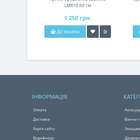
LM810 60 см
1 250 грн.
До кошика
ІНФОРМАЦІЯ
КАТЕГ
Оплата
Аксесуа
Доставка
Ванни т
Карта сайту
Змішува
Виробники
Дзеркал