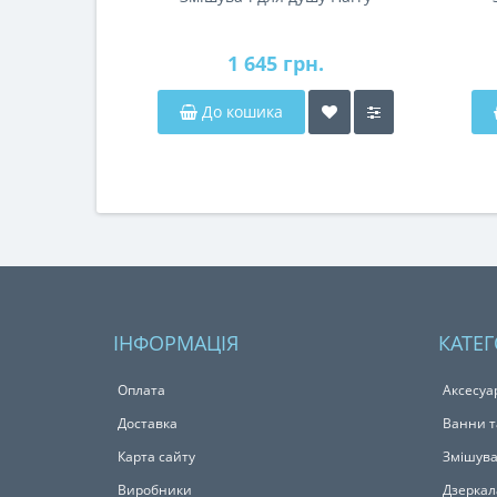
1 645 грн.
До кошика
ІНФОРМАЦІЯ
КАТЕГ
Оплата
Аксесуа
Доставка
Ванни т
Карта сайту
Змішува
Виробники
Дзеркал