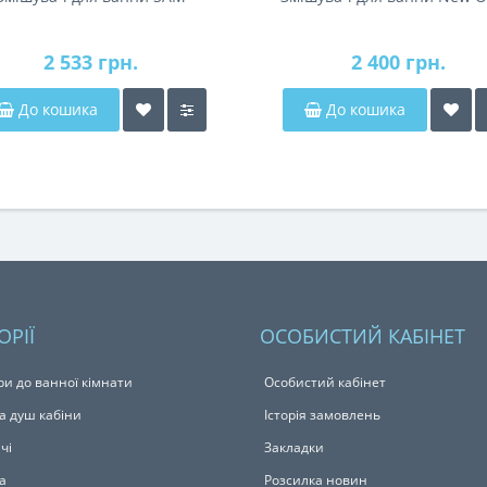
2 533 грн.
2 400 грн.
До кошика
До кошика
ОРІЇ
ОСОБИСТИЙ КАБІНЕТ
ри до ванної кімнати
Особистий кабінет
а душ кабіни
Історія замовлень
чі
Закладки
а
Розсилка новин