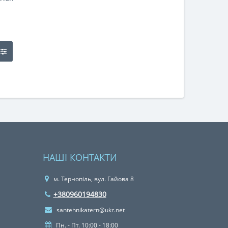
НАШІ КОНТАКТИ
м. Тернопіль, вул. Гайова 8
+380960194830
santehnikatern@ukr.net
Пн. - Пт. 10:00 - 18:00