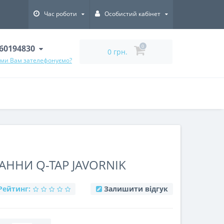
Час роботи
Особистий кабінет
60194830
0
0 грн.
 ми Вам зателефонуємо?
ННИ Q-TAP ​​JAVORNIK
Рейтинг:
Залишити відгук