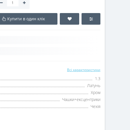
Купити в один клік
Всі характеристики
1.3
Латунь
Хром
Чашки+ексцентрики
Чехія