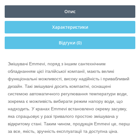
Опис
Характеристики
Відгуки (0)
Змішувачі Emmevi, поряд з іншим сантехнічним
обладнанням цієї італійської компанії, мають великі
функціональні можливості, високу надійність і привабливий
дизайн. Такі змішувачі досить компактні, оснащені
системою автоматичного регулювання температури води,
зокрема є можливість вибирати режим напору води, що
надходить. У кранах Emmevi встановлено окрему засувку,
яка спрацьовує у разі тривалого простою змішувача у
відкритому стані. Таким чином, продукція Emmevi це, перш
за все, якість, зручність експлуатації та доступна ціна.