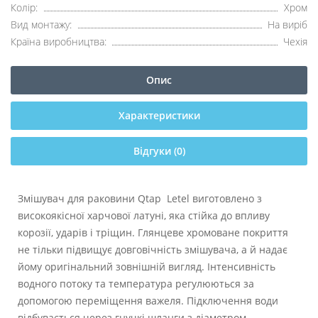
Колір:
Хром
Вид монтажу:
На виріб
Країна виробництва:
Чехія
Опис
Характеристики
Відгуки (0)
Змішувач для раковини Qtap Letel виготовлено з
високоякісної харчової латуні, яка стійка до впливу
корозії, ударів і тріщин. Глянцеве хромоване покриття
не тільки підвищує довговічність змішувача, а й надає
йому оригінальний зовнішній вигляд. Інтенсивність
водного потоку та температура регулюються за
допомогою переміщення важеля. Підключення води
відбувається через гнучкі шланги з діаметром