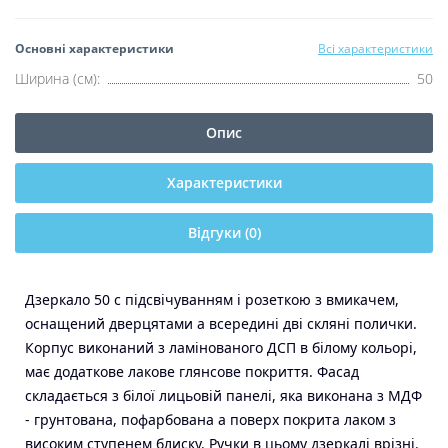
Основні характеристики
Всі характеристики
Ширина (см):
50
Опис
Характеристики
Відгуки (0)
Дзеркало 50 c підсвічуванням і розеткою з вмикачем,
оснащений дверцятами а всередині дві скляні полички.
Корпус виконаний з ламінованого ДСП в білому кольорі,
має додаткове лакове глянсове покриття. Фасад
складається з білої лицьовій панелі, яка виконана з МДФ
- грунтована, пофарбована а поверх покрита лаком з
високим ступенем блиску. Ручки в цьому дзеркалі врізні.