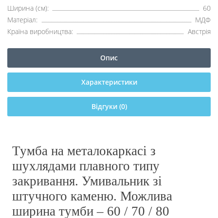
Ширина (см):
60
Матеріал:
МДФ
Країна виробництва:
Австрія
Опис
Характеристики
Відгуки (0)
Тумба на металокаркасі з
шухлядами плавно
го типу
закривання. Умивальник зі
штучного каменю.
Можлива
ширина тумби – 60 / 70 / 80