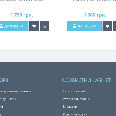
1 790 грн.
1 980 грн.
До кошика
До кошика
ОРІЇ
ОСОБИСТИЙ КАБІНЕТ
ри до ванної кімнати
Особистий кабінет
а душ кабіни
Історія замовлень
чі
Закладки
а
Розсилка новин