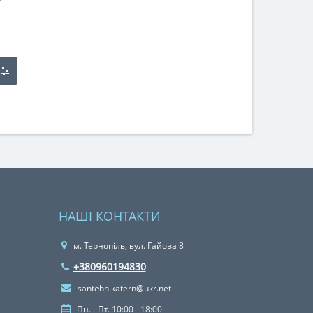
НАШІ КОНТАКТИ
м. Тернопіль, вул. Гайова 8
+380960194830
santehnikatern@ukr.net
Пн. - Пт. 10:00 - 18:00