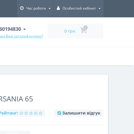
Час роботи
Особистий кабінет
60194830
0
0 грн.
 ми Вам зателефонуємо?
SANIA 65
Рейтинг:
Залишити відгук