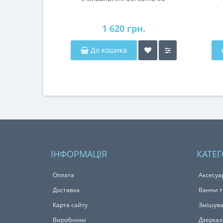
1 620 грн.
До кошика
ІНФОРМАЦІЯ
КАТЕГ
Оплата
Аксесуа
Доставка
Ванни т
Карта сайту
Змішува
Виробники
Дзеркал