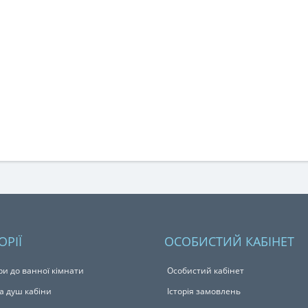
ОРІЇ
ОСОБИСТИЙ КАБІНЕТ
ри до ванної кімнати
Особистий кабінет
а душ кабіни
Історія замовлень