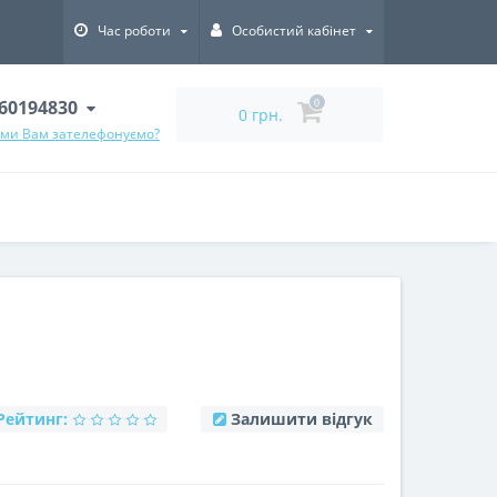
Час роботи
Особистий кабінет
60194830
0
0 грн.
 ми Вам зателефонуємо?
Рейтинг:
Залишити відгук