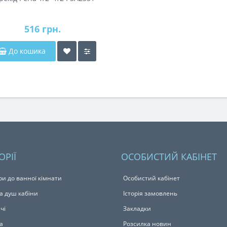
516 грн.
До кошика
ОРІЇ
ОСОБИСТИЙ КАБІНЕТ
ри до ванної кімнати
Особистий кабінет
а душ кабіни
Історія замовлень
чі
Закладки
а
Розсилка новин