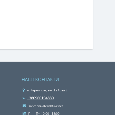
НАШІ КОНТАКТИ
м. Тернопіль, вул. Гайова 8
+380960194830
santehnikatern@ukr.net
Пн. - Пт. 10:00 - 18:00