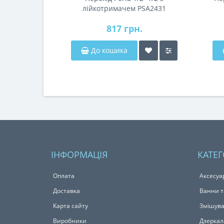
лійкотримачем PSA2431
817 грн.
До кошика
ІНФОРМАЦІЯ
КАТЕГ
Оплата
Аксесуа
Доставка
Ванни т
Карта сайту
Змішува
Виробники
Дзеркал