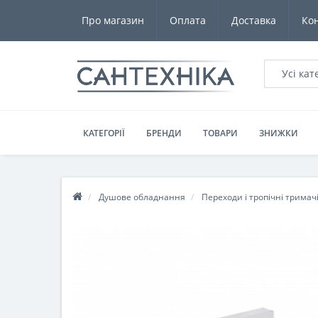
Про магазин
Оплата
Доставка
Ко
Усі кат
КАТЕГОРІЇ
БРЕНДИ
ТОВАРИ
ЗНИЖКИ
Душове обладнання
Переходи і тропічні тримач