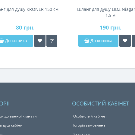
нг для душу KRONER 150 см
Шланг для душу LIDZ Niagar
1,5 м
80 грн.
190 грн.
До кошика
До кошика
ОРІЇ
ОСОБИСТИЙ КАБІНЕТ
ри до ванної кімнати
Особистий кабінет
а душ кабіни
Історія замовлень
чі
Закладки