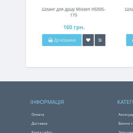
Шланг для душу Mixxen HS005-
Шла
175
160 грн.
До кошика
ІНФОРМАЦІЯ
КАТЕГ
Оплата
Аксесуа
Доставка
Ванни т
Карта сайту
Змішува