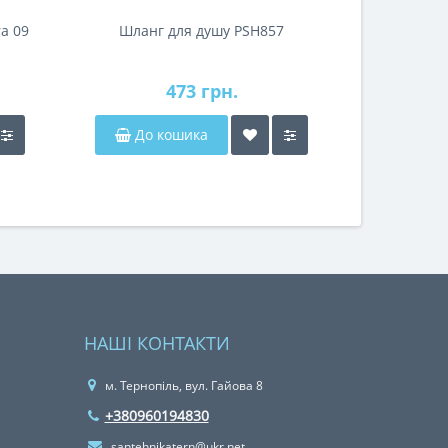
a 09
Шланг для душу PSH857
473 грн.
До кошика
НАШІ КОНТАКТИ
м. Тернопіль, вул. Гайова 8
+380960194830
santehnikatern@ukr.net