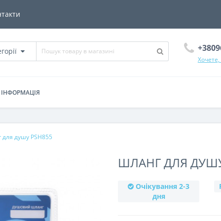
нтакти
+3809
егорії
Хочете,
ІНФОРМАЦІЯ
 для душу PSH855
ШЛАНГ ДЛЯ ДУШУ
Очікування 2-3
дня