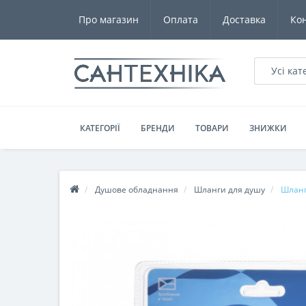
Про магазин
Оплата
Доставка
Ко
Усі кат
КАТЕГОРІЇ
БРЕНДИ
ТОВАРИ
ЗНИЖКИ
Душове обладнання
Шланги для душу
Шланг