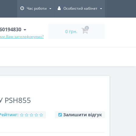
Час роботи
Особистий кабінет
60194830
0
0 грн.
 ми Вам зателефонуємо?
 PSH855
Рейтинг:
Залишити відгук