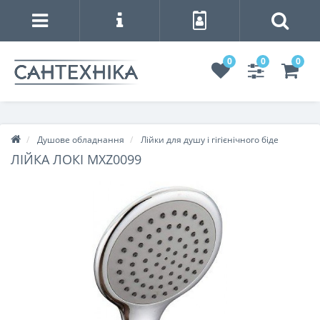
0
0
0
Душове обладнання
Лійки для душу і гігієнічного біде
ЛІЙКА ЛОКІ MXZ0099